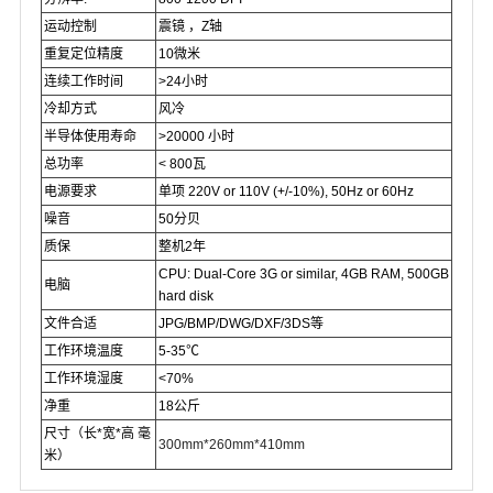
运动控制
震镜 ，Z轴
重复定位精度
10微米
连续工作时间
>24小时
冷却方式
风冷
半导体使用寿命
>20000 小时
总功率
< 800瓦
电源要求
单项 220V or 110V (+/-10%), 50Hz or 60Hz
噪音
50分贝
质保
整机2年
CPU: Dual-Core 3G or similar, 4GB RAM, 500GB
电脑
hard disk
文件合适
JPG/BMP/DWG/DXF/3DS等
工作环境温度
5-35℃
工作环境湿度
<70%
净重
18公斤
尺寸（长*宽*高 毫
300mm*260mm*410mm
米）