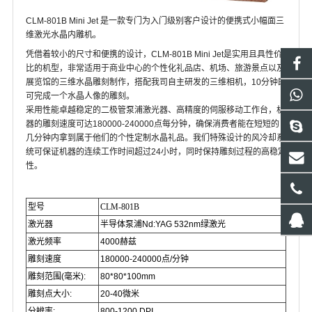
CLM-801B Mini Jet 是一款专门为入门级别客户设计的便携式小幅面三
维激光水晶内雕机。
凭借着较小的尺寸和便携的设计，
CLM-801B Mini Jet
是实用且具性价
比的机型，非常适用于商业中心的个性化礼品店、机场、旅游景点以及
展览馆的三维水晶雕刻制作，搭配我司自主研发的三维相机，10分钟即
可完成一个水晶人像的雕刻。
采用性能卓越稳定的二极管泵浦激光器、高精度的伺服移动工作台，机
器的雕刻速度可达180000-240000点每分钟，确保消费者能在短短的
几分钟内拿到属于他们的个性定制水晶礼品。我们特殊设计的风冷却系
统可保证机器的连续工作时间超过24小时，同时保持雕刻过程的高稳定
性。
型号
CLM-801B
激光器
半导体泵浦Nd:YAG 532nm绿激光
激光频率
4000赫兹
雕刻速度
180000-240000点/分钟
雕刻范围(毫米):
80*80*100mm
雕刻点大小:
20-40微米
分辨率:
800-1200 DPI